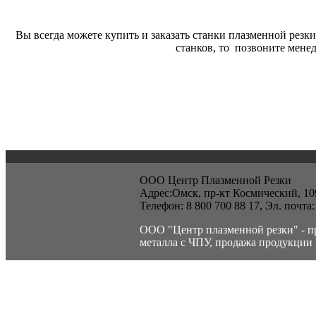
Вы всегда можете купить и заказать станки плазменной резки
станков, то позвоните м
ООО Центр Плазменной Резки
Адрес:Омск, пр-кт Космический, 10
Телефон:
8 800 700 88 17
, Эл. почта
ООО "Центр плазменной резки" - п
металла с ЧПУ, продажа продукции 