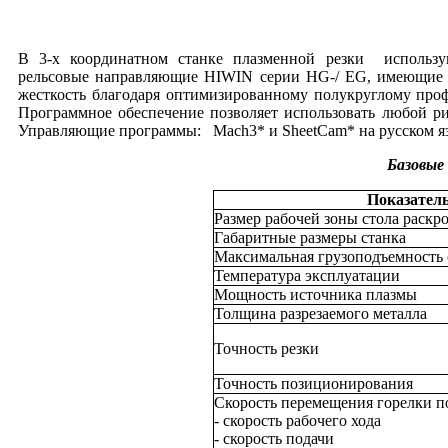
В 3-х координатном станке плазменной резки использ
рельсовые направляющие HIWIN серии HG-/ EG, имеющие ч
жесткость благодаря оптимизированному полукруглому про
Программное обеспечение позволяет использовать любой ри
Управляющие программы: Mach3* и SheetCam* на русском язы
Базовые 
Показател
Размер рабочей зоны стола раскр
Габаритные размеры станка
Максимальная грузоподъемность 
Температура эксплуатации
Мощность источника плазмы
Толщина разрезаемого металла
Точность резки
Точность позиционирования
Скорость перемещения горелки п
- скорость рабочего хода
- скорость подачи